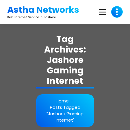
Skip
Astha Networks
To
Content
Best Internet Service In Jashore
Tag
Archives:
Jashore
Gaming
Internet
Home
-
Posts Tagged
"jashore Gaming
Internet"